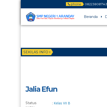
phone
08223808714
Beranda
D
SEKILAS INFO
Jalia Efun
Status
:
Kelas VII B