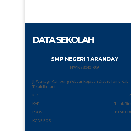
DATA SEKOLAH
SMP NEGERI 1 ARANDAY
NPSN : 60401956
Jl. Wanagir Kampung Sebyar Rejosari Distrik Tomu Kab.
Teluk Bintuni
KEC.
T
KAB.
Teluk Bin
PROV.
Papua B
KODE POS
11