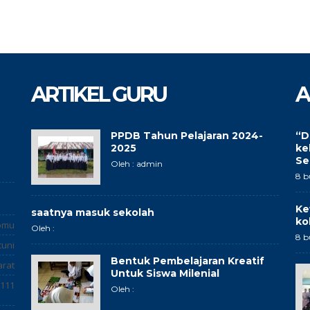
ARTIKEL GURU
A
PPDB Tahun Pelajaran 2024-
“D
2025
ke
Se
Oleh : admin
8 b
Ke
saatnya masuk sekolah
ko
omu
Oleh :
8 b
tuni
Bentuk Pembelajaran Kreatif
arat
Untuk Siswa Milenial
111
Oleh :