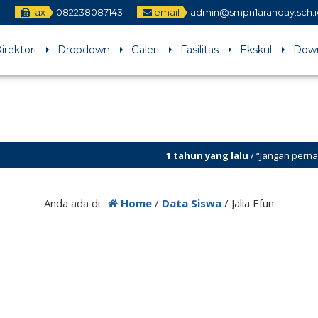
3
fax
082238087143
email
admin@smpn1aranday.sch.
irektori
Dropdown
Galeri
Fasilitas
Ekskul
Dow
1 tahun yang lalu
/ “Jangan pernah be
Anda ada di :
Home
/
Data Siswa
/
Jalia Efun