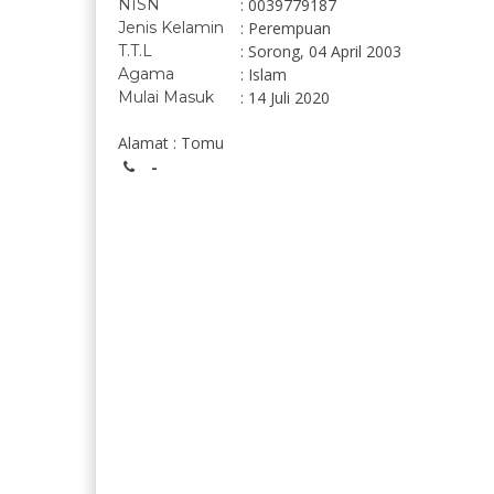
NISN
: 0039779187
Jenis Kelamin
: Perempuan
T.T.L
: Sorong, 04 April 2003
Agama
: Islam
Mulai Masuk
: 14 Juli 2020
Alamat : Tomu
-