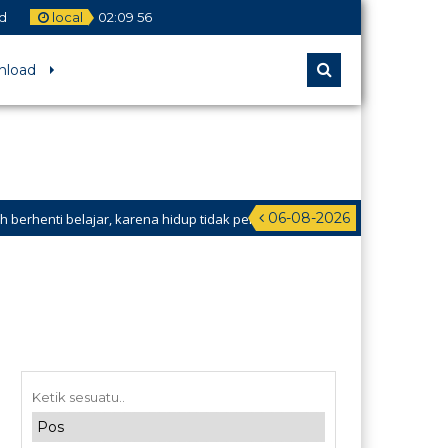
id
local
02
:
09
57
nload
06-08-2026
rhenti belajar, karena hidup tidak pernah berhenti mengajar.” – Anonymo