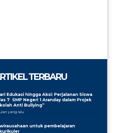
RTIKEL TERBARU
ari Edukasi hingga Aksi: Perjalanan Siswa
las 7 SMP Negeri 1 Aranday dalam Projek
kolah Anti Bullying”
ulan yang lalu
wirausahaan untuk pembelajaran
kurikuler