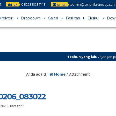
3
fax
082238087143
email
admin@smpn1aranday.sch.
irektori
Dropdown
Galeri
Fasilitas
Ekskul
Dow
1 tahun yang lalu
/ “Jangan pernah ber
Anda ada di :
Home
/ Attachment
0206_083022
 2023
-
Kategori :