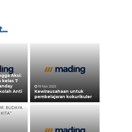
...
ngga Aksi:
 kelas 7
anday
19 Nov 2025
kolah Anti
Kewirausahaan untuk
pembelajaran kokurikuler