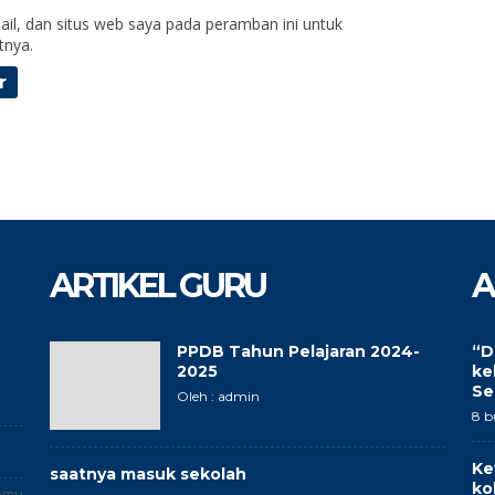
il, dan situs web saya pada peramban ini untuk
tnya.
ARTIKEL GURU
A
PPDB Tahun Pelajaran 2024-
“D
2025
ke
Se
Oleh : admin
8 b
Ke
saatnya masuk sekolah
ko
omu