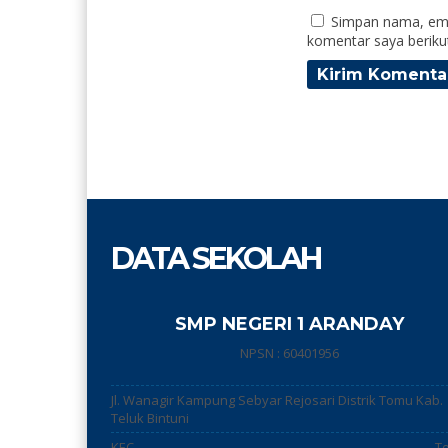
Simpan nama, ema
komentar saya beriku
DATA SEKOLAH
SMP NEGERI 1 ARANDAY
NPSN : 60401956
Jl. Wanagir Kampung Sebyar Rejosari Distrik Tomu Kab.
Teluk Bintuni
KEC.
T