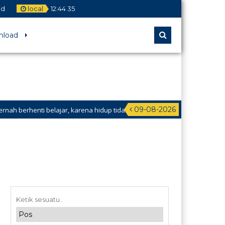
id
local
12
:
44
36
nload
09-08-2026
henti belajar, karena hidup tidak pernah berhenti mengajar.” – Anonymo