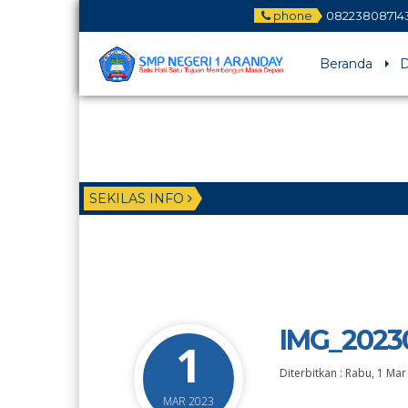
phone
08223808714
Beranda
D
SEKILAS INFO
IMG_2023
1
Diterbitkan :
Rabu, 1 Mar
MAR 2023