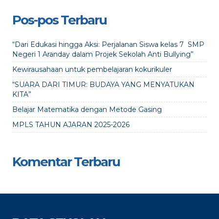
Pos-pos Terbaru
“Dari Edukasi hingga Aksi: Perjalanan Siswa kelas 7 SMP
Negeri 1 Aranday dalam Projek Sekolah Anti Bullying”
Kewirausahaan untuk pembelajaran kokurikuler
“SUARA DARI TIMUR: BUDAYA YANG MENYATUKAN
KITA”
Belajar Matematika dengan Metode Gasing
MPLS TAHUN AJARAN 2025-2026
Komentar Terbaru