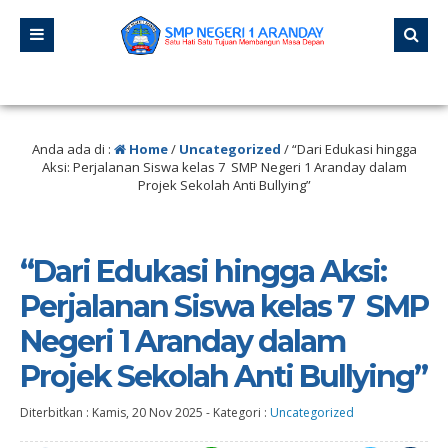
nti belajar, karena hidup tidak pernah berhenti mengajar.” – Anonymous
Anda ada di :
Home
/
Uncategorized
/
“Dari Edukasi hingga
Aksi: Perjalanan Siswa kelas 7 SMP Negeri 1 Aranday dalam
Projek Sekolah Anti Bullying”
“Dari Edukasi hingga Aksi:
Perjalanan Siswa kelas 7 SMP
Negeri 1 Aranday dalam
Projek Sekolah Anti Bullying”
Diterbitkan :
Kamis, 20 Nov 2025
-
Kategori :
Uncategorized