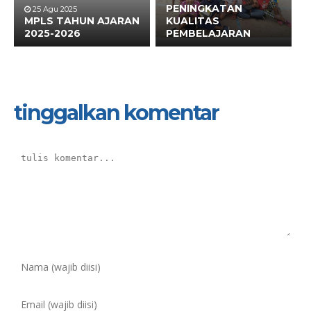
PENINGKATAN
25 Agu 2025
MPLS TAHUN AJARAN
KUALITAS
2025-2026
PEMBELAJARAN
tinggalkan komentar