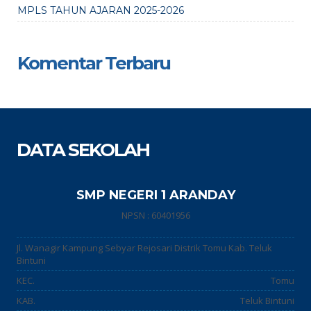
MPLS TAHUN AJARAN 2025-2026
Komentar Terbaru
DATA SEKOLAH
SMP NEGERI 1 ARANDAY
NPSN : 60401956
Jl. Wanagir Kampung Sebyar Rejosari Distrik Tomu Kab. Teluk
Bintuni
KEC.
Tomu
KAB.
Teluk Bintuni