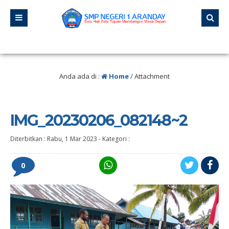
gan pernah berhenti belajar, karena hidup tidak pernah berhenti mengajar.” –
Anda ada di :
Home
/ Attachment
IMG_20230206_082148~2
Diterbitkan :
Rabu, 1 Mar 2023
-
Kategori :
0