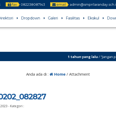
3
fax
082238087143
email
admin@smpn1aranday.sch.
irektori
Dropdown
Galeri
Fasilitas
Ekskul
Dow
1 tahun yang lalu
/ “Jangan pernah ber
Anda ada di :
Home
/ Attachment
0202_082827
 2023
-
Kategori :