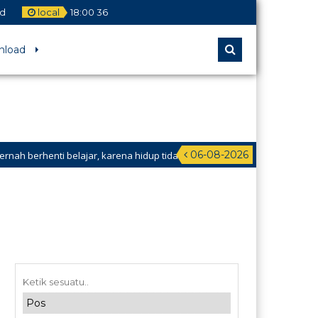
id
local
18
:
00
37
nload
06-08-2026
henti belajar, karena hidup tidak pernah berhenti mengajar.” – Anonymo