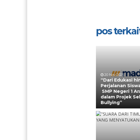
pos terkait
20 Nov 2025
“Dari Edukasi hi
Perjalanan Siswa
SMP Negeri 1 Ar
dalam Projek Se
Bullying”