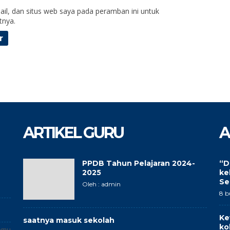
il, dan situs web saya pada peramban ini untuk
tnya.
ARTIKEL GURU
A
PPDB Tahun Pelajaran 2024-
“D
2025
ke
Se
Oleh : admin
8 b
Ke
saatnya masuk sekolah
ko
omu