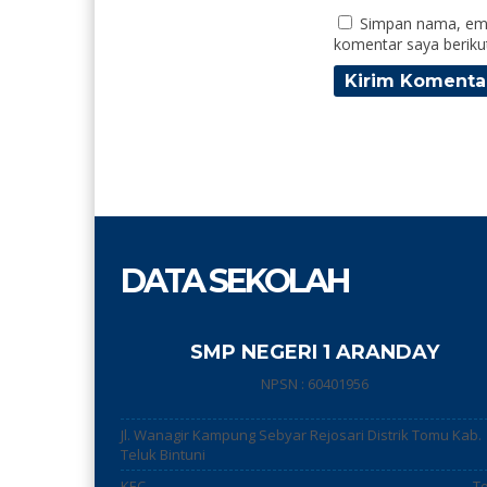
Simpan nama, ema
komentar saya beriku
DATA SEKOLAH
SMP NEGERI 1 ARANDAY
NPSN : 60401956
Jl. Wanagir Kampung Sebyar Rejosari Distrik Tomu Kab.
Teluk Bintuni
KEC.
T