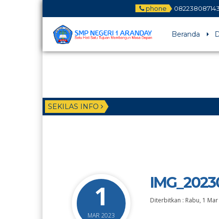
phone
08223808714
Beranda
D
SEKILAS INFO
IMG_2023
1
Diterbitkan :
Rabu, 1 Mar
MAR 2023