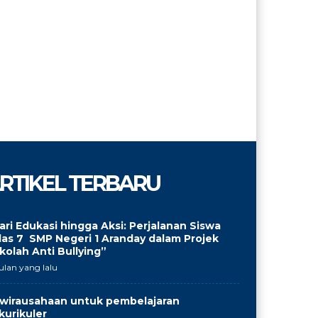
RTIKEL TERBARU
ari Edukasi hingga Aksi: Perjalanan Siswa
las 7 SMP Negeri 1 Aranday dalam Projek
kolah Anti Bullying”
ulan yang lalu
wirausahaan untuk pembelajaran
kurikuler