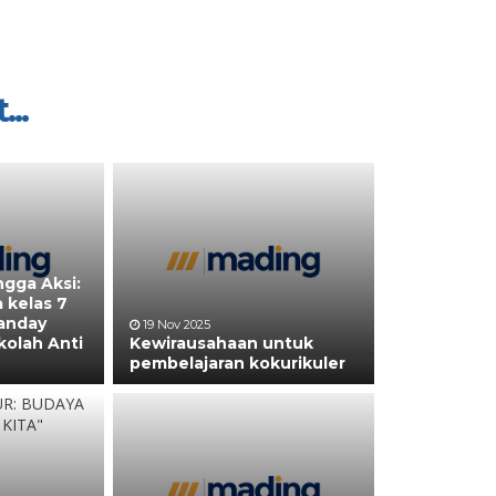
...
ngga Aksi:
 kelas 7
anday
19 Nov 2025
kolah Anti
Kewirausahaan untuk
pembelajaran kokurikuler