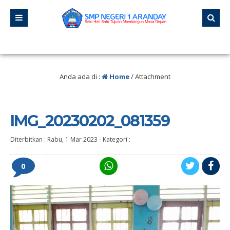
gan pernah berhenti belajar, karena hidup tidak pernah berhenti mengajar.” –
Anda ada di :
Home
/ Attachment
IMG_20230202_081359
Diterbitkan :
Rabu, 1 Mar 2023
-
Kategori :
0