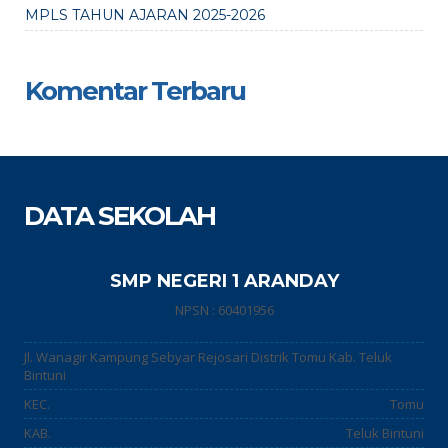
MPLS TAHUN AJARAN 2025-2026
Komentar Terbaru
DATA SEKOLAH
SMP NEGERI 1 ARANDAY
NPSN : 60401956
Jl. Wanagir Kampung Sebyar Rejosari Distrik Tomu Kab. Teluk
Bintuni
KEC.
Tomu
KAB.
Teluk Bintuni