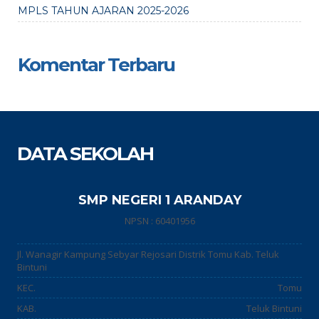
MPLS TAHUN AJARAN 2025-2026
Komentar Terbaru
DATA SEKOLAH
SMP NEGERI 1 ARANDAY
NPSN : 60401956
Jl. Wanagir Kampung Sebyar Rejosari Distrik Tomu Kab. Teluk
Bintuni
KEC.
Tomu
KAB.
Teluk Bintuni