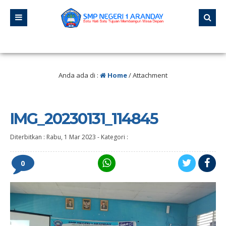
an pernah berhenti belajar, karena hidup tidak pernah berhenti mengajar.” – 
Anda ada di :
Home
/ Attachment
IMG_20230131_114845
Diterbitkan :
Rabu, 1 Mar 2023
-
Kategori :
0