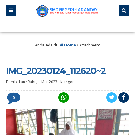
lu
/ “Jangan pernah berhenti belajar, karena hidup tidak pernah berhenti meng
lu
/ “Pendidikan adalah senjata paling ampuh yang bisa kamu gunakan untuk m
Anda ada di :
Home
/ Attachment
IMG_20230124_112620~2
Diterbitkan :
Rabu, 1 Mar 2023
-
Kategori :
0