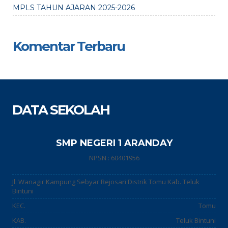
MPLS TAHUN AJARAN 2025-2026
Komentar Terbaru
DATA SEKOLAH
SMP NEGERI 1 ARANDAY
NPSN : 60401956
Jl. Wanagir Kampung Sebyar Rejosari Distrik Tomu Kab. Teluk
Bintuni
KEC.
Tomu
KAB.
Teluk Bintuni