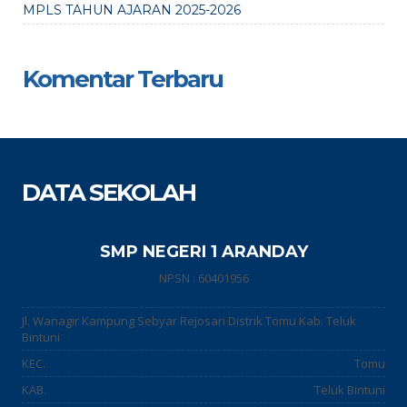
MPLS TAHUN AJARAN 2025-2026
Komentar Terbaru
DATA SEKOLAH
SMP NEGERI 1 ARANDAY
NPSN : 60401956
Jl. Wanagir Kampung Sebyar Rejosari Distrik Tomu Kab. Teluk
Bintuni
KEC.
Tomu
KAB.
Teluk Bintuni