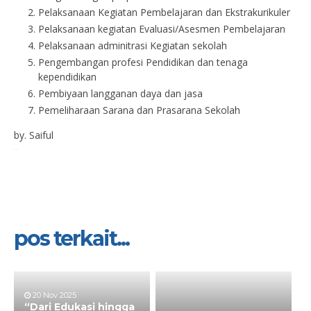
Pelaksanaan Kegiatan Pembelajaran dan Ekstrakurikuler
Pelaksanaan kegiatan Evaluasi/Asesmen Pembelajaran
Pelaksanaan adminitrasi Kegiatan sekolah
Pengembangan profesi Pendidikan dan tenaga
kependidikan
Pembiyaan langganan daya dan jasa
Pemeliharaan Sarana dan Prasarana Sekolah
by. Saiful
by. Saiful
pos terkait...
20 Nov 2025
“Dari Edukasi hingga