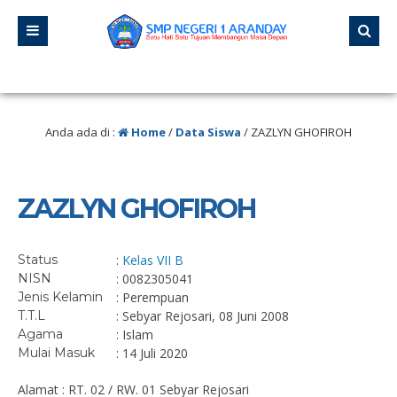
 “Jangan pernah berhenti belajar, karena hidup tidak pernah berhenti mengaja
Anda ada di :
Home
/
Data Siswa
/
ZAZLYN GHOFIROH
ZAZLYN GHOFIROH
Status
:
Kelas VII B
NISN
: 0082305041
Jenis Kelamin
: Perempuan
T.T.L
: Sebyar Rejosari, 08 Juni 2008
Agama
: Islam
Mulai Masuk
: 14 Juli 2020
Alamat : RT. 02 / RW. 01 Sebyar Rejosari