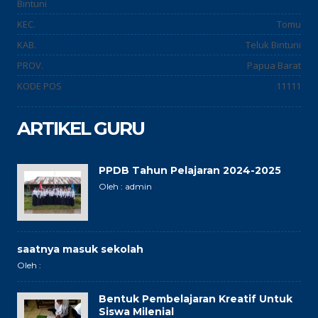
Bintuni
KEC.
Tomu
KAB.
Teluk Bintuni
PROV.
Papua Barat
KODE POS
11111
ARTIKEL GURU
PPDB Tahun Pelajaran 2024-2025
Oleh : admin
saatnya masuk sekolah
Oleh :
Bentuk Pembelajaran Kreatif Untuk
Siswa Milenial