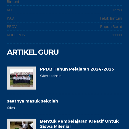
Bintuni
KEC.
Tomu
KAB.
Teluk Bintuni
PROV.
Papua Barat
KODE POS
11111
ARTIKEL GURU
PPDB Tahun Pelajaran 2024-2025
Oleh : admin
saatnya masuk sekolah
Oleh :
Bentuk Pembelajaran Kreatif Untuk
Siswa Milenial