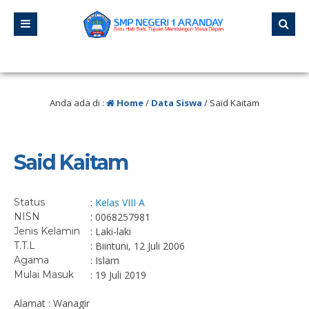
 “Jangan pernah berhenti belajar, karena hidup tidak pernah berhenti mengajar
Anda ada di :
Home
/
Data Siswa
/
Said Kaitam
Said Kaitam
Status
:
Kelas VIII A
NISN
: 0068257981
Jenis Kelamin
: Laki-laki
T.T.L
: Biintuni, 12 Juli 2006
Agama
: Islam
Mulai Masuk
: 19 Juli 2019
Alamat : Wanagir