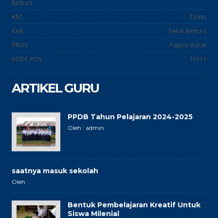
Bintuni
KEC.
Tomu
KAB.
Teluk Bintuni
PROV.
Papua Barat
KODE POS
11111
ARTIKEL GURU
PPDB Tahun Pelajaran 2024-2025
Oleh : admin
saatnya masuk sekolah
Oleh :
Bentuk Pembelajaran Kreatif Untuk
Siswa Milenial