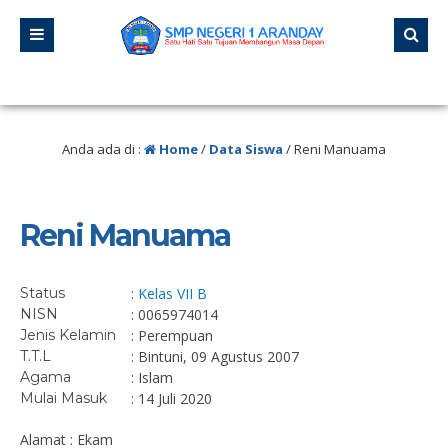
/ “Jangan pernah berhenti belajar, karena hidup tidak pernah berhenti mengaja
Anda ada di :
Home
/
Data Siswa
/
Reni Manuama
Reni Manuama
Status
:
Kelas VII B
NISN
: 0065974014
Jenis Kelamin
: Perempuan
T.T.L
: Bintuni, 09 Agustus 2007
Agama
: Islam
Mulai Masuk
: 14 Juli 2020
Alamat : Ekam