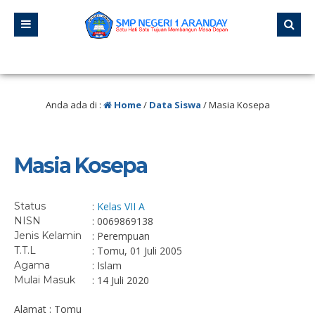
lu
/ “Jangan pernah berhenti belajar, karena hidup tidak pernah berhenti meng
Anda ada di :
Home
/
Data Siswa
/
Masia Kosepa
Masia Kosepa
Status
:
Kelas VII A
NISN
: 0069869138
Jenis Kelamin
: Perempuan
T.T.L
: Tomu, 01 Juli 2005
Agama
: Islam
Mulai Masuk
: 14 Juli 2020
Alamat : Tomu