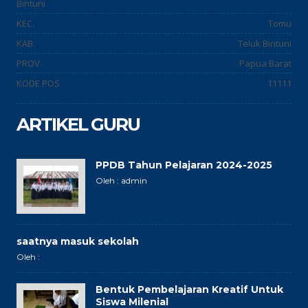
Bintuni
KEC.
Tomu
KAB.
Teluk Bintuni
PROV.
Papua Barat
KODE POS
11111
ARTIKEL GURU
PPDB Tahun Pelajaran 2024-2025
Oleh : admin
saatnya masuk sekolah
Oleh :
Bentuk Pembelajaran Kreatif Untuk
Siswa Milenial