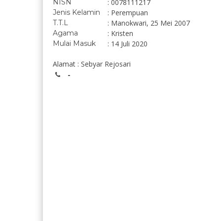
NISN
: 0078111217
Jenis Kelamin
: Perempuan
T.T.L
: Manokwari, 25 Mei 2007
Agama
: Kristen
Mulai Masuk
: 14 Juli 2020
Alamat : Sebyar Rejosari
-