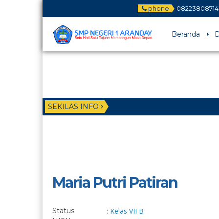
phone
08223808714
Beranda
D
SEKILAS INFO
Maria Putri Patiran
Status
:
Kelas VII B