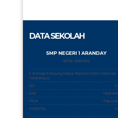
DATA SEKOLAH
SMP NEGERI 1 ARANDAY
NPSN : 60401956
Jl. Wanagir Kampung Sebyar Rejosari Distrik Tomu Kab.
Teluk Bintuni
KEC.
T
KAB.
Teluk Bin
PROV.
Papua B
KODE POS
11