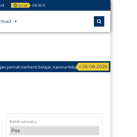
id
local
06
:
16
11
nload
06-08-2026
pernah berhenti belajar, karena hidup tidak pernah berhenti mengajar.”