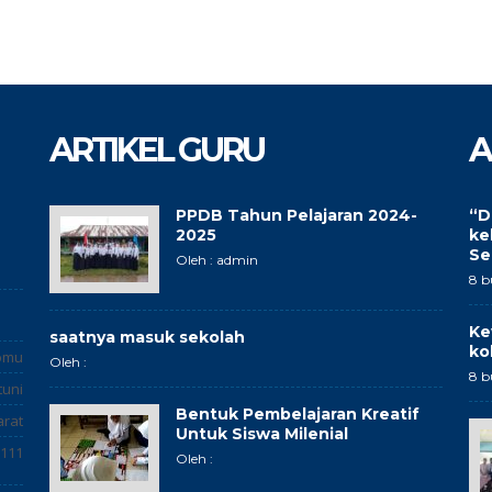
ARTIKEL GURU
A
PPDB Tahun Pelajaran 2024-
“D
2025
ke
Se
Oleh : admin
8 b
Ke
saatnya masuk sekolah
ko
omu
Oleh :
8 b
tuni
Bentuk Pembelajaran Kreatif
arat
Untuk Siswa Milenial
111
Oleh :