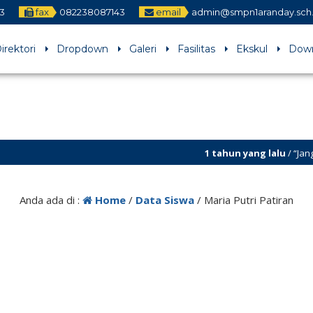
3
fax
082238087143
email
admin@smpn1aranday.sch.
irektori
Dropdown
Galeri
Fasilitas
Ekskul
Dow
1 tahun yang lalu
/ “Jangan 
Anda ada di :
Home
/
Data Siswa
/
Maria Putri Patiran