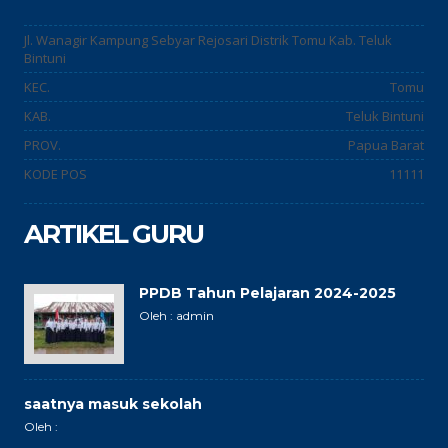
Jl. Wanagir Kampung Sebyar Rejosari Distrik Tomu Kab. Teluk
Bintuni
KEC.
Tomu
KAB.
Teluk Bintuni
PROV.
Papua Barat
KODE POS
11111
ARTIKEL GURU
PPDB Tahun Pelajaran 2024-2025
Oleh : admin
saatnya masuk sekolah
Oleh :