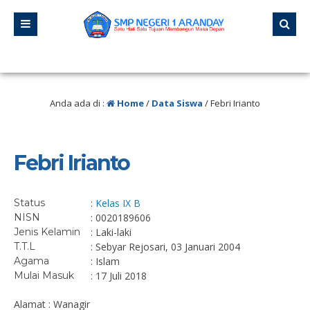
 “Jangan pernah berhenti belajar, karena hidup tidak pernah berhenti mengaja
 “Pendidikan adalah senjata paling ampuh yang bisa kamu gunakan untuk meng
Anda ada di :
Home
/
Data Siswa
/
Febri Irianto
Febri Irianto
Status
:
Kelas IX B
NISN
: 0020189606
Jenis Kelamin
: Laki-laki
T.T.L
: Sebyar Rejosari, 03 Januari 2004
Agama
: Islam
Mulai Masuk
: 17 Juli 2018
Alamat : Wanagir