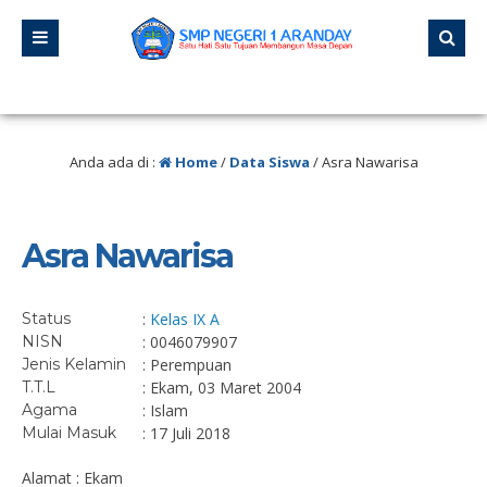
“Jangan pernah berhenti belajar, karena hidup tidak pernah berhenti mengajar
“Pendidikan adalah senjata paling ampuh yang bisa kamu gunakan untuk mengu
Anda ada di :
Home
/
Data Siswa
/
Asra Nawarisa
Asra Nawarisa
Status
:
Kelas IX A
NISN
: 0046079907
Jenis Kelamin
: Perempuan
T.T.L
: Ekam, 03 Maret 2004
Agama
: Islam
Mulai Masuk
: 17 Juli 2018
Alamat : Ekam