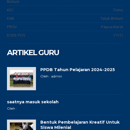
Bintuni
KEC.
Tomu
KAB.
Teluk Bintuni
PROV.
Papua Barat
KODE POS
11111
ARTIKEL GURU
PPDB Tahun Pelajaran 2024-2025
Oleh : admin
saatnya masuk sekolah
Oleh :
Bentuk Pembelajaran Kreatif Untuk
Siswa Milenial