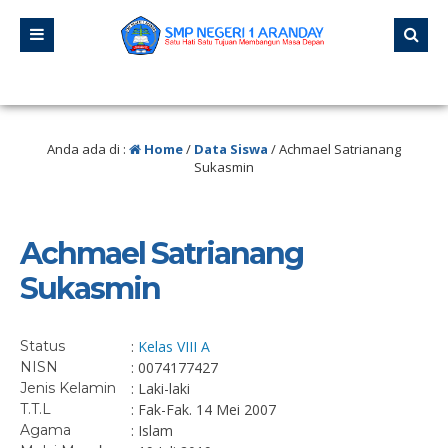
lu
/ “Jangan pernah berhenti belajar, karena hidup tidak pernah berhenti meng
Anda ada di :
Home
/
Data Siswa
/
Achmael Satrianang
Sukasmin
Achmael Satrianang
Sukasmin
Status
:
Kelas VIII A
NISN
: 0074177427
Jenis Kelamin
: Laki-laki
T.T.L
: Fak-Fak. 14 Mei 2007
Agama
: Islam