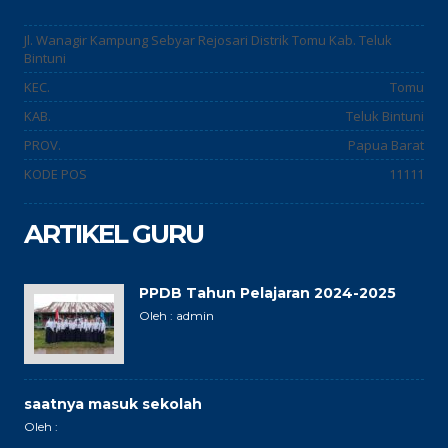
Jl. Wanagir Kampung Sebyar Rejosari Distrik Tomu Kab. Teluk
Bintuni
KEC.
Tomu
KAB.
Teluk Bintuni
PROV.
Papua Barat
KODE POS
11111
ARTIKEL GURU
PPDB Tahun Pelajaran 2024-2025
Oleh : admin
saatnya masuk sekolah
Oleh :