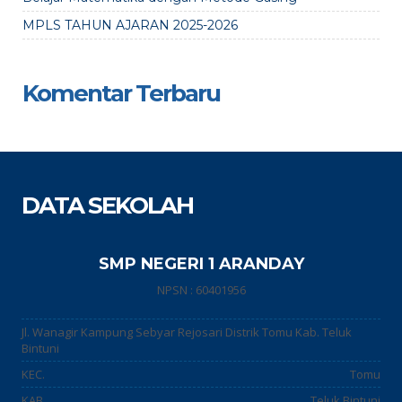
MPLS TAHUN AJARAN 2025-2026
Komentar Terbaru
DATA SEKOLAH
SMP NEGERI 1 ARANDAY
NPSN : 60401956
Jl. Wanagir Kampung Sebyar Rejosari Distrik Tomu Kab. Teluk
Bintuni
KEC.
Tomu
KAB.
Teluk Bintuni