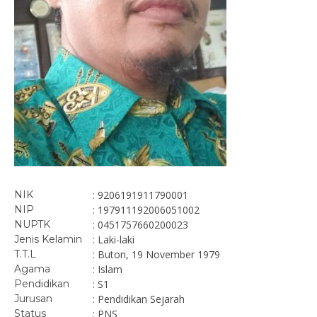
NIK
: 9206191911790001
NIP
: 197911192006051002
NUPTK
: 0451757660200023
Jenis Kelamin
: Laki-laki
T.T.L
: Buton, 19 November 1979
Agama
: Islam
Pendidikan
: S1
Jurusan
: Pendidikan Sejarah
Status
: PNS