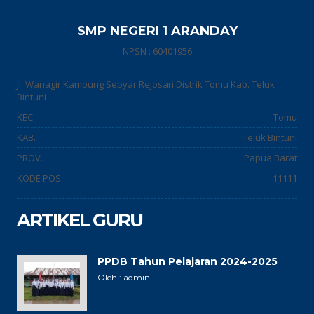
SMP NEGERI 1 ARANDAY
NPSN : 60401956
Jl. Wanagir Kampung Sebyar Rejosari Distrik Tomu Kab. Teluk
Bintuni
KEC.
Tomu
KAB.
Teluk Bintuni
PROV.
Papua Barat
KODE POS
11111
ARTIKEL GURU
PPDB Tahun Pelajaran 2024-2025
Oleh : admin